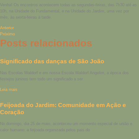
Venha! Os encontros acontecem todas as segundas-feiras, das 7h30 até as
10h, na Unidade do Fundamental, e na Unidade do Jardim, uma vez por
mês, às sexta-feiras à tarde.
Anterior
Próximo
Posts relacionados
Significado das danças de São João
Nas Escolas Waldorf e em nossa Escola Waldorf Angelim, a época dos
festejos juninos tem todo um significado a ser
Leia mais
Feijoada do Jardim: Comunidade em Ação e
Coração
No domingo, dia 25 de maio, aconteceu um momento especial de união e
calor humano: a feijoada organizada pelos pais do