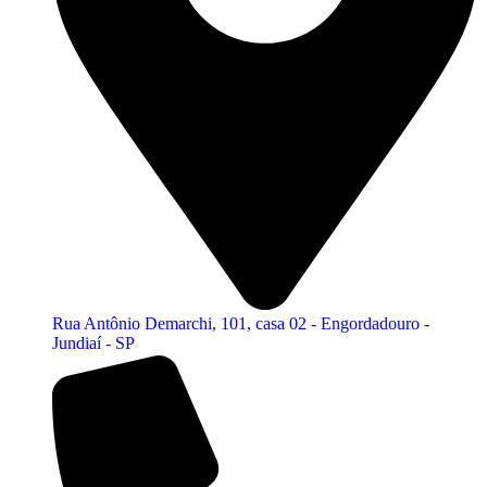
Rua Antônio Demarchi, 101, casa 02 - Engordadouro -
Jundiaí - SP