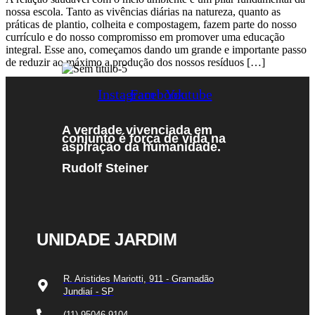
nossa escola. Tanto as vivências diárias na natureza, quanto as
práticas de plantio, colheita e compostagem, fazem parte do nosso
currículo e do nosso compromisso em promover uma educação
integral. Esse ano, começamos dando um grande e importante passo
de reduzir ao máximo a produção dos nossos resíduos […]
Instagram
Facebook
Youtube
A verdade vivenciada em
conjunto
é força de vida na
aspiração da humanidade.
Rudolf Steiner
UNIDADE JARDIM
R. Aristides Mariotti, 911 - Gramadão
Jundiaí - SP
(11) 95046-9104